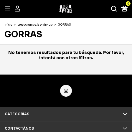
0
Inicio
>
breadcrumbs.las-vin-up
>
GORRAS
GORRAS
No tenemos resultados para tu búsqueda. Por favor,
intentá con otros filtros.
CATEGORÍAS
CONTACTÁNOS