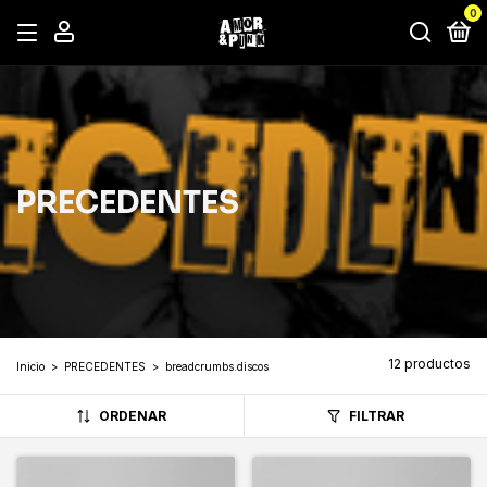
0
PRECEDENTES
12 productos
Inicio
>
PRECEDENTES
>
breadcrumbs.discos
ORDENAR
FILTRAR