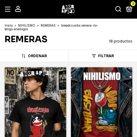
0
Inicio
>
NIHILISMO
>
REMERAS
>
breadcrumbs.remera-no-
tengo-enemigos
REMERAS
18 productos
ORDENAR
FILTRAR