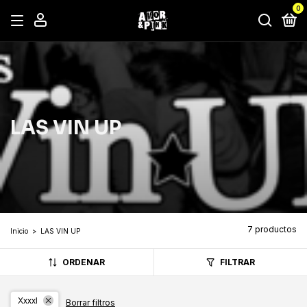
0
LAS VIN UP
7 productos
Inicio
>
LAS VIN UP
ORDENAR
FILTRAR
Xxxxl
Borrar filtros