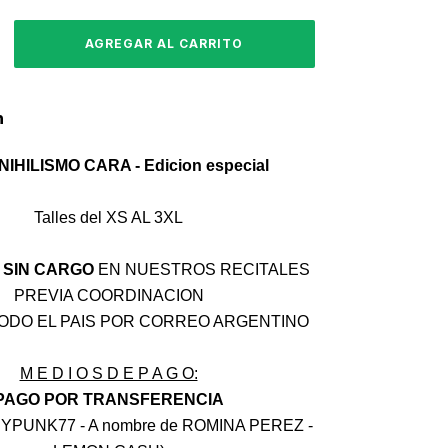
n
IHILISMO CARA - Edicion especial
Talles del XS AL 3XL
 SIN CARGO
EN NUESTROS RECITALES
PREVIA COORDINACION
TODO EL PAIS POR CORREO ARGENTINO
M E D I O S D E P A G O:
PAGO POR TRANSFERENCIA
RYPUNK77 - A nombre de ROMINA PEREZ -