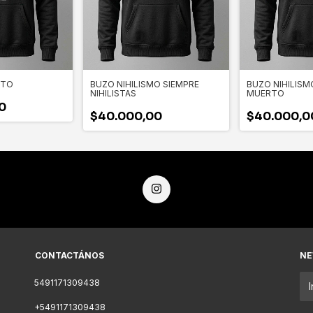
ITO
BUZO NIHILISMO SIEMPRE
BUZO NIHILIS
NIHILISTAS
MUERTO
0
$40.000,00
$40.000,0
CONTACTÁNOS
NE
5491171309438
+5491171309438