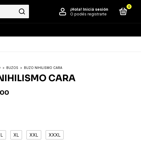
0
¡Hola!
Iniciá sesión
O podés registrarte
O
>
BUZOS
>
BUZO NIHILISMO CARA
NIHILISMO CARA
,00
L
XL
XXL
XXXL