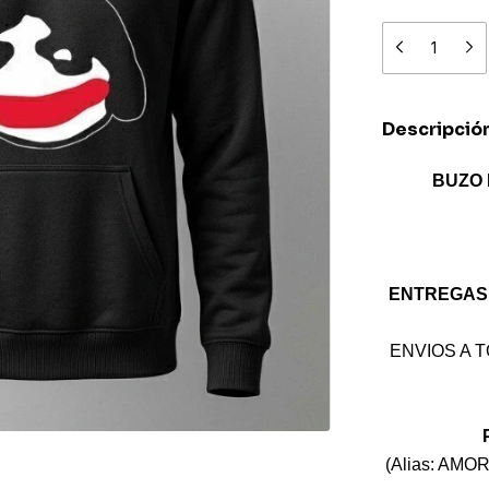
Descripció
BUZO N
ENTREGAS
ENVIOS A 
(Alias: AMO