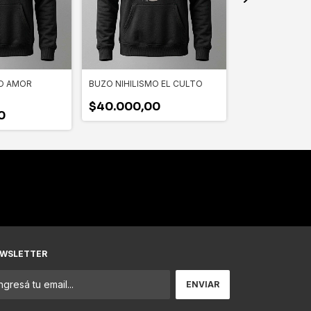
MO AMOR
BUZO NIHILISMO EL CULTO
BUZO NIHILISM
ENEMIGOS
$40.000,00
0
$40.000,0
WSLETTER