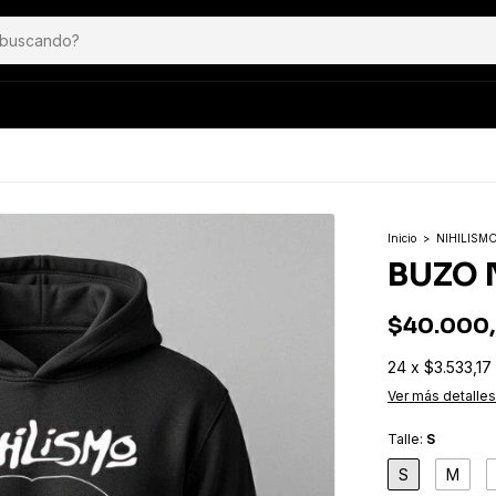
Inicio
>
NIHILISM
BUZO 
$40.000
24
x
$3.533,17
Ver más detalles
Talle:
S
S
M