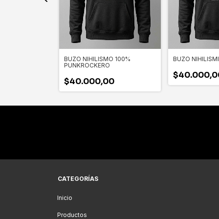
O F32.9
BUZO NIHILISMO 100%
BUZO NIHILISM
PUNKROCKERO
00
$40.000,0
$40.000,00
CATEGORÍAS
Inicio
Productos