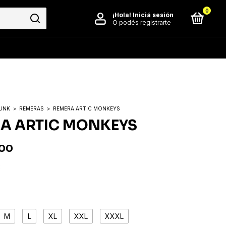
0
¡Hola!
Iniciá sesión
O podés registrarte
PUNK
>
REMERAS
>
REMERA ARTIC MONKEYS
A ARTIC MONKEYS
,00
3
M
L
XL
XXL
XXXL