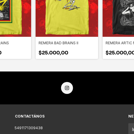
RAINS
REMERA BAD BRAINS II
REMERA ARTIC 
0
$25.000,00
$25.000,0
CONTACTÁNOS
NE
5491171309438