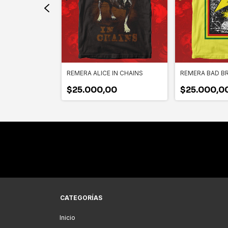
ELIGION
REMERA ALICE IN CHAINS
REMERA BAD B
0
$25.000,00
$25.000,0
CATEGORÍAS
Inicio