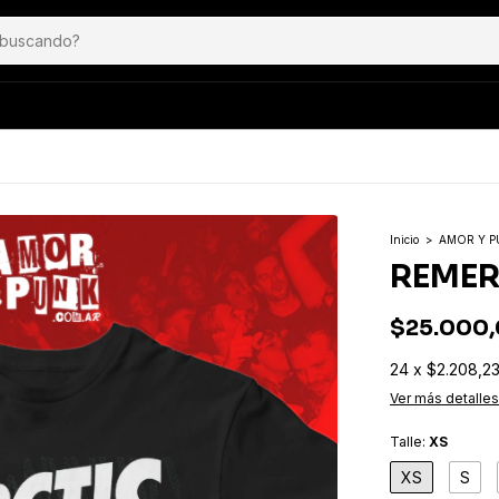
Inicio
>
AMOR Y 
REMER
$25.000
24
x
$2.208,2
Ver más detalles
Talle:
XS
XS
S