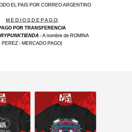
TODO EL PAIS POR CORREO ARGENTINO
M E D I O S D E P A G O:
PAGO POR TRANSFERENCIA
RYPUNKTIENDA
- A nombre de ROMINA
PEREZ - MERCADO PAGO)