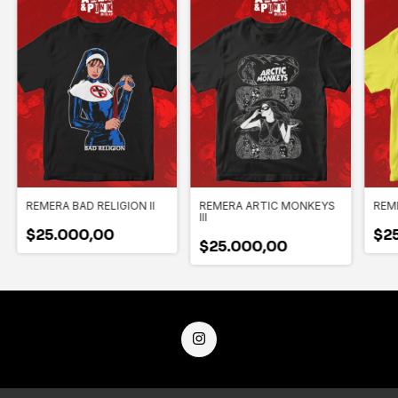
REMERA BAD RELIGION II
REMERA ARTIC MONKEYS
REM
III
$25.000,00
$2
$25.000,00