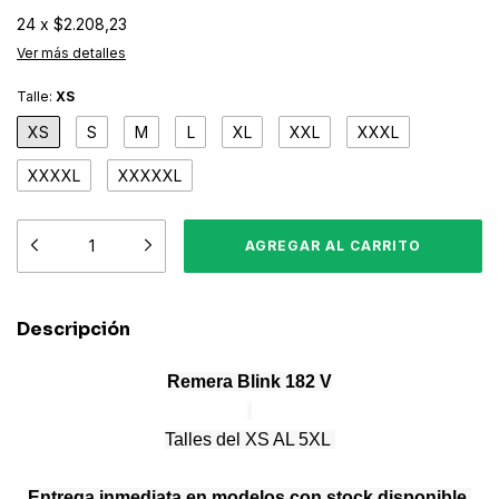
24
x
$2.208,23
Ver más detalles
Talle:
XS
XS
S
M
L
XL
XXL
XXXL
XXXXL
XXXXXL
Descripción
Remera Blink 182 V
Talles del XS AL 5XL
Entrega inmediata en modelos con stock disponible
,