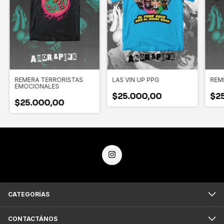
REMERA TERRORISTAS
LAS VIN UP PPG
REM
EMOCIONALES
$25.000,00
$2
$25.000,00
CATEGORÍAS
CONTACTÁNOS