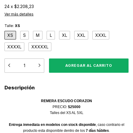
24
x
$2.208,23
Ver más detalles
Talle:
XS
XS
S
M
L
XL
XXL
XXXL
XXXXL
XXXXXL
Descripción
REMERA ESCUDO CORAZON
PRECIO:
$25000
Talles del XS AL 5XL
Entrega inmediata en modelos con stock disponible
, caso contrario el
producto esta disponible dentro de los
7 días hábiles
.