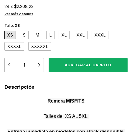
24
x
$2.208,23
Ver más detalles
Talle:
XS
XS
S
M
L
XL
XXL
XXXL
XXXXL
XXXXXL
Descripción
Remera MISFITS
Talles del XS AL 5XL
Entrega inmediata en modelos con stock disponible
,