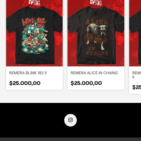
REMERA BLINK 182 II
REMERA ALICE IN CHAINS
REM
II
$25.000,00
$25.000,00
$2