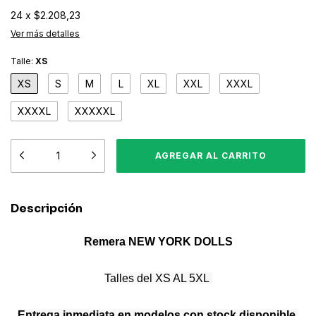
24
x
$2.208,23
Ver más detalles
Talle:
XS
XS
S
M
L
XL
XXL
XXXL
XXXXL
XXXXXL
Descripción
Remera
NEW YORK DOLLS
Talles del XS AL 5XL
Entrega inmediata en modelos con stock disponible
,