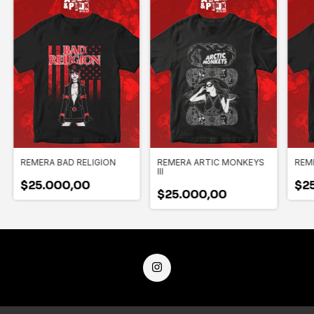
REMERA BAD RELIGION
REMERA ARTIC MONKEYS
REME
III
$25.000,00
$2
$25.000,00