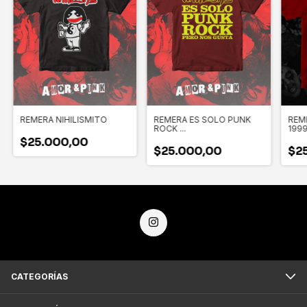
REMERA NIHILISMITO
REMERA ES SOLO PUNK
REM
ROCK ...
199
$25.000,00
$25.000,00
$2
CATEGORÍAS