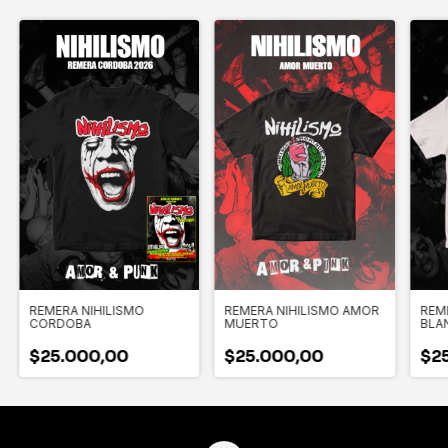
REMERA NIHILISMO
REMERA NIHILISMO AMOR
REM
CORDOBA
MUERTO
BLA
$25.000,00
$25.000,00
$2