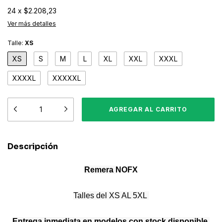
24
x
$2.208,23
Ver más detalles
Talle:
XS
XS
S
M
L
XL
XXL
XXXL
XXXXL
XXXXXL
Descripción
Remera
NOFX
Talles del XS AL 5XL
Entrega inmediata en modelos con stock disponible
,