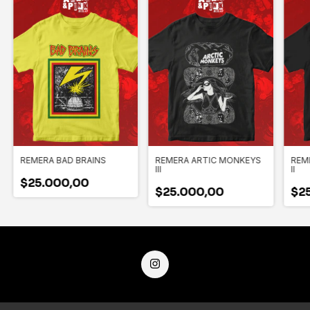
REMERA BAD BRAINS
REMERA ARTIC MONKEYS
REM
III
II
$25.000,00
$25.000,00
$2