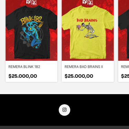
REMERA BLINK 182
REMERA BAD BRAINS II
REME
$25.000,00
$25.000,00
$2