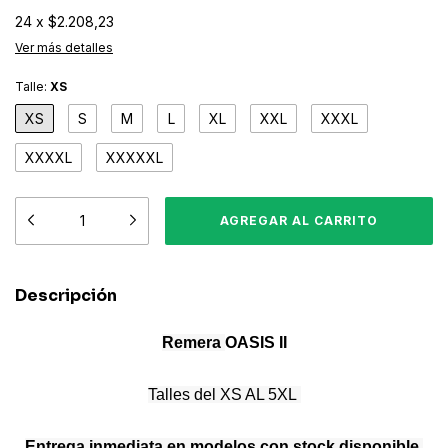
24
x
$2.208,23
Ver más detalles
Talle:
XS
XS
S
M
L
XL
XXL
XXXL
XXXXL
XXXXXL
Descripción
Remera
OASIS II
Talles del XS AL 5XL
Entrega inmediata en modelos con stock disponible
,