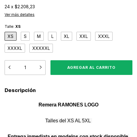
24
x
$2.208,23
Ver más detalles
Talle:
XS
XS
S
M
L
XL
XXL
XXXL
XXXXL
XXXXXL
Descripción
Remera
RAMONES
LOGO
Talles del XS AL 5XL
Entrega inmediata en modelos con stock disponible
,