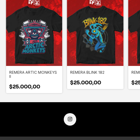
REMERA ARTIC MONKEYS
REMERA BLINK 182
REM
II
$25.000,00
$2
$25.000,00