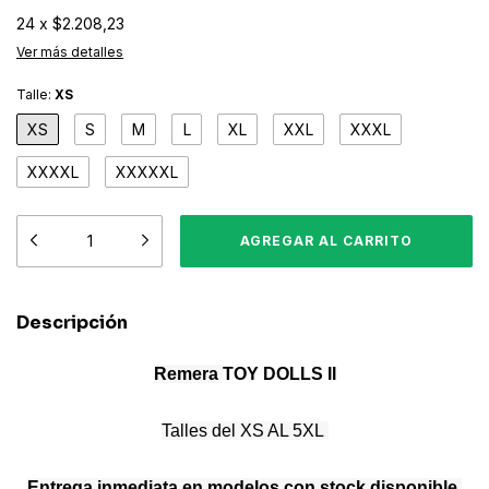
24
x
$2.208,23
Ver más detalles
Talle:
XS
XS
S
M
L
XL
XXL
XXXL
XXXXL
XXXXXL
Descripción
Remera
TOY DOLLS II
Talles del XS AL 5XL
Entrega inmediata en modelos con stock disponible
,