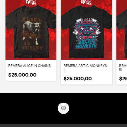
REMERA ALICE IN CHAINS
REMERA ARTIC MONKEYS
REM
II
III
$25.000,00
$25.000,00
$2