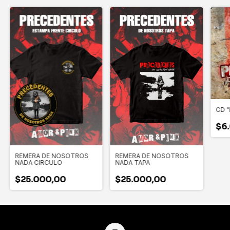
CD 
$6
REMERA DE NOSOTROS
REMERA DE NOSOTROS
NADA CIRCULO
NADA TAPA
$25.000,00
$25.000,00