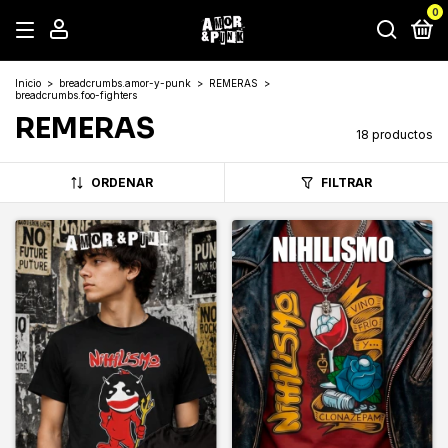
0
Inicio
>
breadcrumbs.amor-y-punk
>
REMERAS
>
breadcrumbs.foo-fighters
REMERAS
18 productos
ORDENAR
FILTRAR