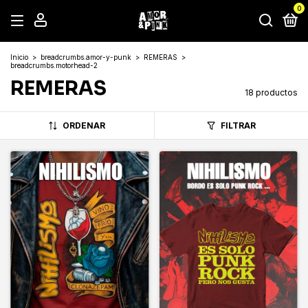
0
Inicio
>
breadcrumbs.amor-y-punk
>
REMERAS
>
breadcrumbs.motorhead-2
REMERAS
18 productos
ORDENAR
FILTRAR