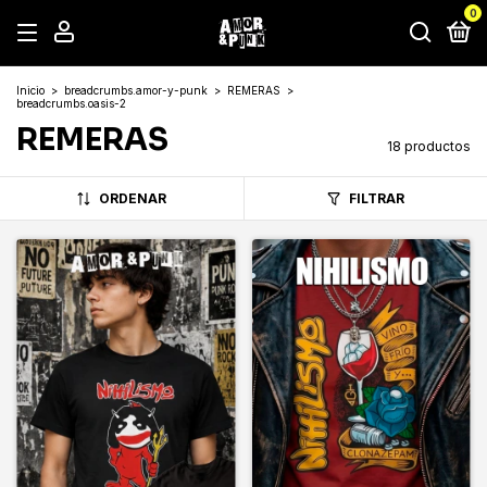
0
Inicio
>
breadcrumbs.amor-y-punk
>
REMERAS
>
breadcrumbs.oasis-2
REMERAS
18 productos
ORDENAR
FILTRAR