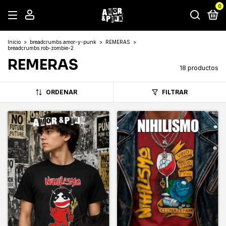
0
Inicio
>
breadcrumbs.amor-y-punk
>
REMERAS
>
breadcrumbs.rob-zombie-2
REMERAS
18 productos
ORDENAR
FILTRAR